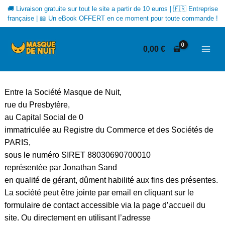
Aller
🚚 Livraison gratuite sur tout le site a partir de 10 euros | 🇫🇷 Entreprise
au
française | 📖 Un eBook OFFERT en ce moment pour toute commande !
contenu
MAI
0,00
€
ME
CONDITIONS GENERALES DE VENTE
Entre la Société
Masque de Nuit
,
rue du Presbytère
,
au Capital Social de
0
immatriculée au Registre du Commerce et des Sociétés de
PARIS,
sous le numéro SIRET
88030690700010
représentée par
Jonathan
Sand
en qualité de gérant, dûment habilité aux fins des présentes.
La société peut être jointe par email en cliquant sur le
formulaire de contact accessible via la page d’accueil du
site. Ou directement en utilisant l’adresse